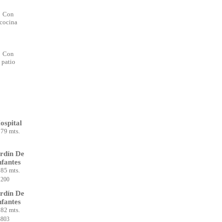
Con
cocina
Con
patio
ospital
79 mts.
rdín De
nfantes
85 mts.
1200
rdín De
nfantes
82 mts.
3803