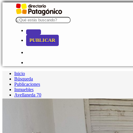
PUBLICAR
Inicio
Búsqueda
Publicaciones
Inmuebles
Avellaneda 70