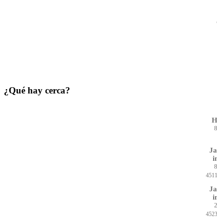
¿Qué hay cerca?
H
8
Ja
i
8
451
Ja
i
2
452