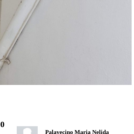
00
Palavecino Maria Nelida