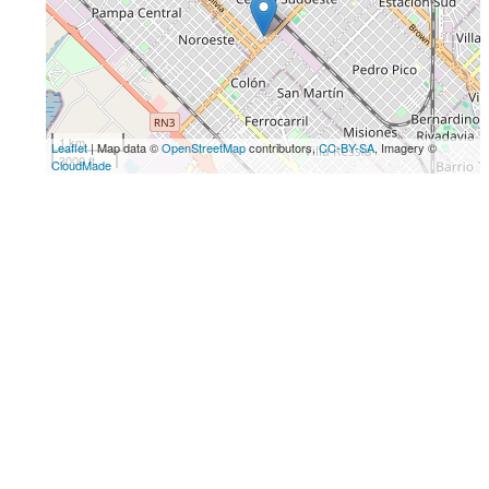
1 km
Leaflet
| Map data ©
OpenStreetMap
contributors,
CC-BY-SA
, Imagery ©
3000 ft
CloudMade