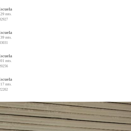
scuela
29 mts.
32927
scuela
39 mts.
33031
scuela
01 mts.
20256
scuela
17 mts.
22202