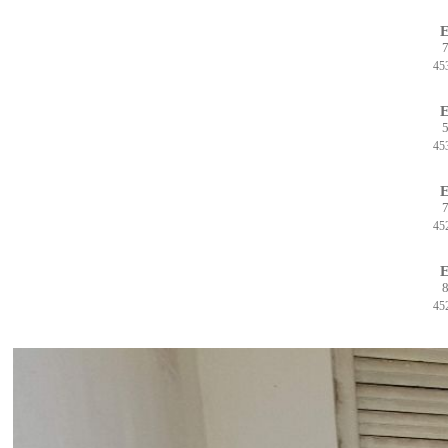
E
7
45
E
5
45
E
7
45
E
8
45