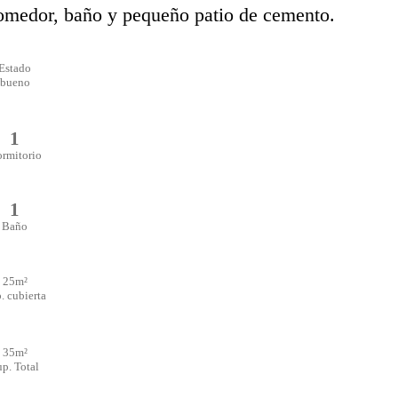
comedor, baño y pequeño patio de cemento.
Estado
bueno
1
rmitorio
1
Baño
25m²
. cubierta
35m²
up. Total