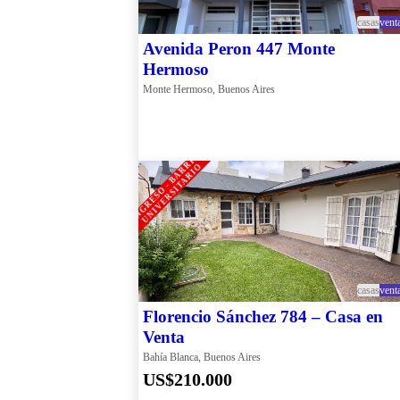
casas
vent
Avenida Peron 447 Monte
Hermoso
Monte Hermoso, Buenos Aires
I
N
G
R
E
S
O
-
B
A
R
R
I
O
U
N
I
V
E
R
S
I
T
A
R
I
O
casas
vent
Florencio Sánchez 784 – Casa en
Venta
Bahía Blanca, Buenos Aires
US$210.000