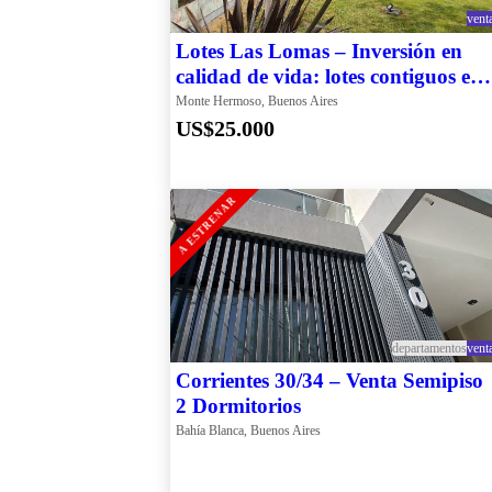
vent
Lotes Las Lomas – Inversión en
calidad de vida: lotes contiguos en
barrio privado
Monte Hermoso, Buenos Aires
US$25.000
A ESTRENAR
departamentos
vent
Corrientes 30/34 – Venta Semipiso
2 Dormitorios
Bahía Blanca, Buenos Aires