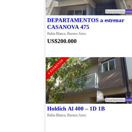
departamentos
vent
DEPARTAMENTOS a estrenar
CASANOVA 475
Bahía Blanca, Buenos Aires
US$200.000
A ESTRENAR
departamentos
vent
Holdich Al 400 – 1D 1B
Bahía Blanca, Buenos Aires