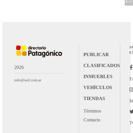
S
E
PUBLICAR
CLASIFICADOS
2026
INMUEBLES
F
info@sed.com.ar
VEHÍCULOS
TIENDAS
I
Términos
Contacto
T