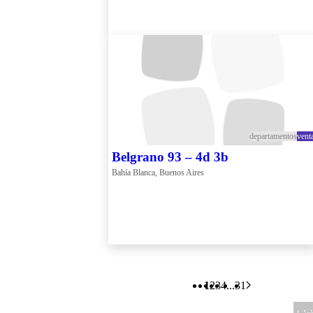
departamentos
vent
Belgrano 93 – 4d 3b
Bahía Blanca, Buenos Aires
1
2
3
4
...
31