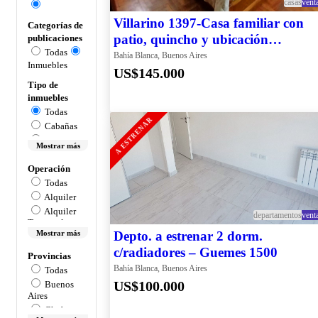
casas
vent
Villarino 1397-Casa familiar con
Categorías de
patio, quincho y ubicación
publicaciones
Todas
estratégica
Bahía Blanca, Buenos Aires
Inmuebles
US$145.000
Tipo de
inmuebles
Todas
A ESTRENAR
Cabañas
Campos
Mostrar más
Casas
Operación
Chacras
Cocheras
Todas
Alquiler
Complejos
Alquiler
departamentos
vent
Temporal
Departamentos
Mostrar más
Depto. a estrenar 2 dorm.
Sin
Especificar
Depósitos
c/radiadores – Guemes 1500
Provincias
Dúplex
True
Bahía Blanca, Buenos Aires
Todas
Venta
US$100.000
Buenos
Fideicomisos
Aires
Fondo De
Chubut
Comercio