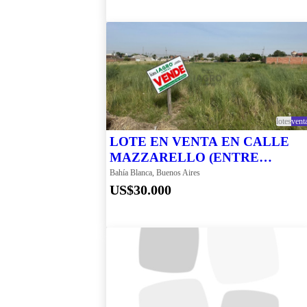
lotes
vent
LOTE EN VENTA EN CALLE
MAZZARELLO (ENTRE
ZELARRAYAN Y MITRE)
Bahía Blanca, Buenos Aires
US$30.000