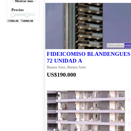
Mostrar más
Río Negro
Galpones
Córdoba
Precios
Hoteles
Chubut
Local
Province
17000.00
Locales
750000.00
Neuquén
Lotes
San Luis
Oficinas
Bs. As.
Otros
Mendoza
Sin
fideicomisos
vent
Santa Fe
Clasificar
FIDEICOMISO BLANDENGUES
Caba
Terrenos
Capital
72 UNIDAD A
Federal
Buenos Aires, Buenos Aires
Chaco
US$190.000
Misiónes
Santa
Cruz
Tierra Del
Fuego
Tucumán