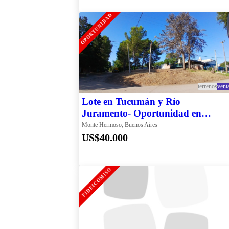
OPORTUNIDAD
terrenos
vent
Lote en Tucumán y Río
Juramento- Oportunidad en
Monte Hermoso
Monte Hermoso, Buenos Aires
US$40.000
FIDEICOMISO