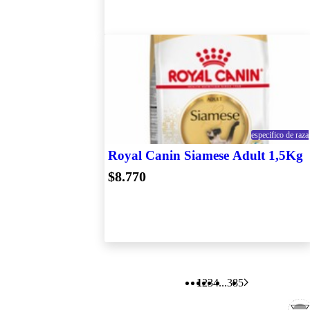
especifico de raza
Royal Canin Siamese Adult 1,5Kg
$8.770
1
2
3
4
...
385