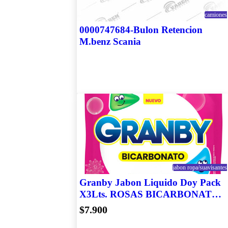
camiones
0000747684-Bulon Retencion
M.benz Scania
jabon ropa/suavisantes
Granby Jabon Liquido Doy Pack
X3Lts. ROSAS BICARBONATO
2215
$7.900