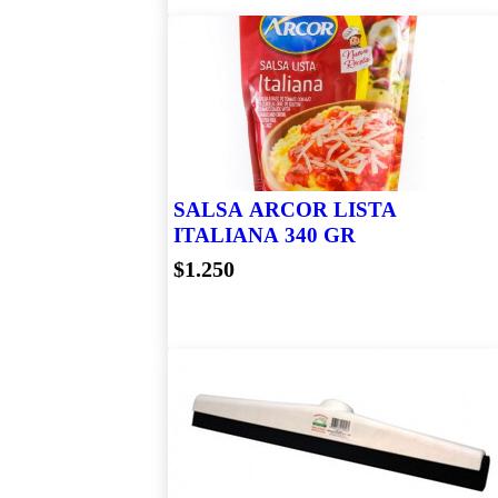
General
Motor
Sintetico
Muebles
Otras
Categorías
Panificados
Papeleria
Pastas
SALSA ARCOR LISTA
ITALIANA 340 GR
Perfumeria
$1.250
Profesionales
Ropa Y
Accesorios
Sin
Clasificar
Transmision
Tubo
Vinos
Blancos
Vinos