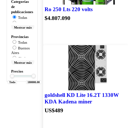
Categorías
de
Ro 250 Lts 220 volts
publicaciones
$4.807.090
Todas
Accesorios
Mostrar más
Provincias
Alimentos Y
Todas
Bebidas
Buenos
Almacen
Aires
Animales
Chubut
Y Mascotas
Mostrar más
Río
Negro
Aperitivos Y
Precios
Amargos
Córdoba
Chubut
Todo
180000.00
Automotores
Province
Bebidas
Neuquén
Con Alcohol
goldshell KD Lite 16.2T 1330W
San Luis
Bebidas
KDA Kadena miner
Bs. As.
Espirituosas
Mendoza
US$489
Bebidas
Santa Fe
Sin Alcohol
Caba
Bebés Y
Capital
Cuidados