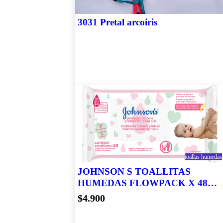
3031 Pretal arcoiris
toallas humedas
JOHNSON S TOALLITAS
HUMEDAS FLOWPACK X 48U
EXTRA CUIDADO 13502
$4.900