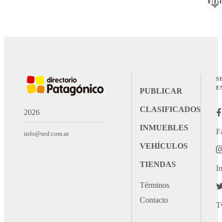
S
E
PUBLICAR
CLASIFICADOS
2026
INMUEBLES
F
info@sed.com.ar
VEHÍCULOS
TIENDAS
I
Términos
Contacto
T