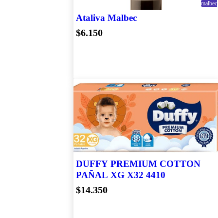
malbec
Farmacia
Veterinaria
Ataliva Malbec
Flexible
$6.150
Frutas Y
Verduras
Herramientas
Y
Construcción
Hogar,
Muebles Y
Jardín
Industrias
Y Oficinas
Inmuebles
Instrumentos
Musicales
DUFFY PREMIUM COTTON
Juegos Y
PAÑAL XG X32 4410
Juguetes
$14.350
Lacteos
Y Derivados
Limpieza
Limpieza