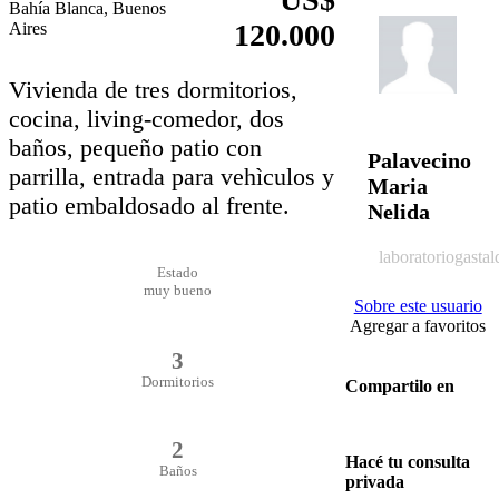
Bahía Blanca, Buenos
120.000
Aires
Vivienda de tres dormitorios,
cocina, living-comedor, dos
baños, pequeño patio con
Palavecino
parrilla, entrada para vehìculos y
Maria
patio embaldosado al frente.
Nelida
laboratoriogast
Estado
muy bueno
Sobre este usuario
Agregar a favoritos
3
Dormitorios
Compartilo en
2
Hacé tu consulta
Baños
privada