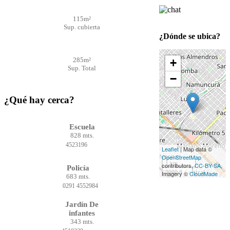
115m²
Sup. cubierta
¿Dónde se ubica?
285m²
+
Sup. Total
−
¿Qué hay cerca?
Escuela
828 mts.
4523196
Leaflet
| Map data ©
OpenStreetMap
1 km
contributors,
CC-BY-SA
,
Policía
3000 ft
Imagery ©
CloudMade
683 mts.
0291 4552984
Jardín De
infantes
343 mts.