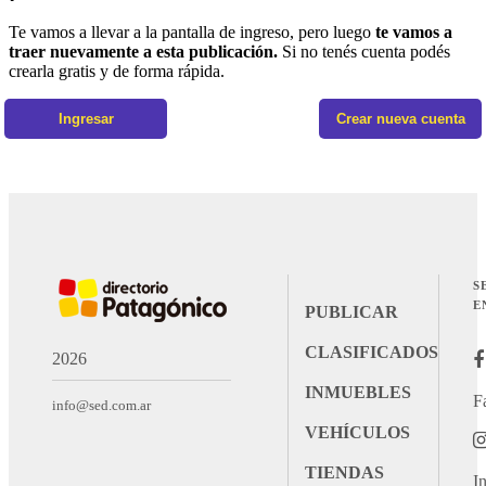
Te vamos a llevar a la pantalla de ingreso, pero luego
te vamos a
traer nuevamente a esta publicación.
Si no tenés cuenta podés
crearla gratis y de forma rápida.
Ingresar
Crear nueva cuenta
S
E
PUBLICAR
CLASIFICADOS
2026
INMUEBLES
F
info@sed.com.ar
VEHÍCULOS
TIENDAS
I