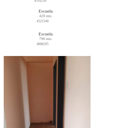
4510230
Escuela
420 mts.
4521549
Escuela
796 mts.
4888295