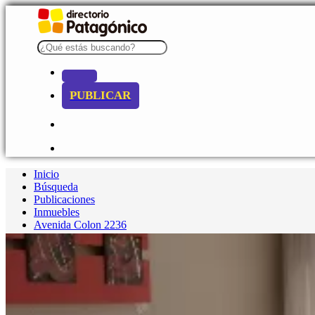
PUBLICAR
Inicio
Búsqueda
Publicaciones
Inmuebles
Avenida Colon 2236