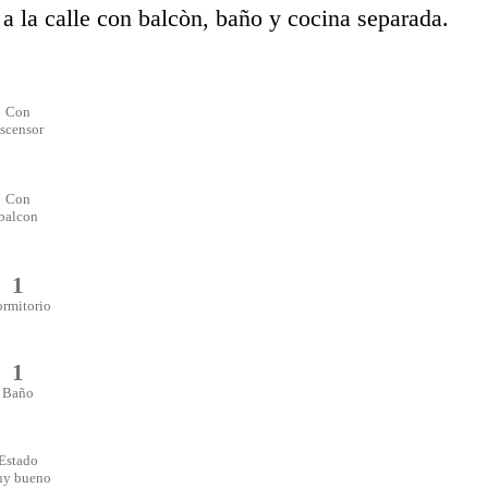
 la calle con balcòn, baño y cocina separada.
Con
scensor
Con
balcon
1
rmitorio
1
Baño
Estado
y bueno