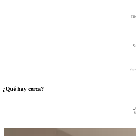
Di
S
Sup
¿Qué hay cerca?
_
6