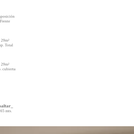
sposición
Frente
29m²
up. Total
29m²
. cubierta
saltar_
65 mts.