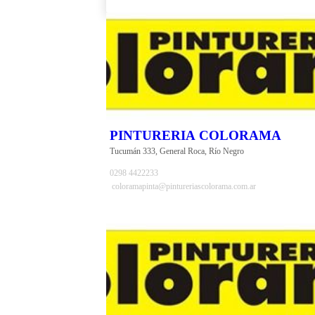
PINTURERIA COLORAMA
Tucumán 333, General Roca, Río Negro
0298 4422233
coloramapinta@pintureriascolorama.com.ar