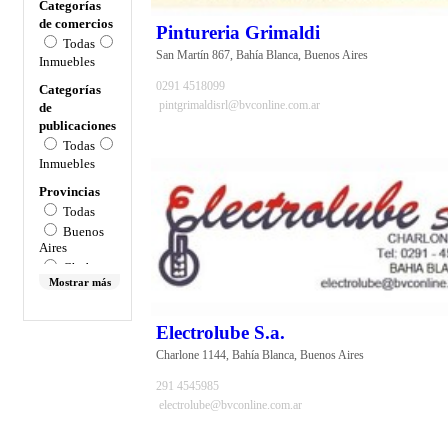
Categorías
de comercios
Pintureria Grimaldi
Todas
San Martín 867, Bahía Blanca, Buenos Aires
Inmuebles
0291 4518099
Categorías
pintgrimaldisrl@bvconline.com.ar
de
publicaciones
Todas
Inmuebles
Provincias
Todas
Buenos
Aires
Chubut
Mostrar más
Río
Negro
Córdoba
Electrolube S.a.
Chubut
Charlone 1144, Bahía Blanca, Buenos Aires
Province
Neuquén
291 4545985
San Luis
electrolube@bvconline.com.ar
Bs. As.
Mendoza