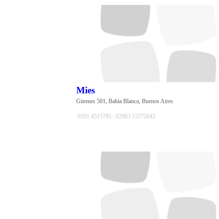
Santa Fe
Caba
Capital
Federal
Chaco
Misiónes
Santa
Cruz
Tierra
Del Fuego
Mies
Tucumán
Güemes 501, Bahía Blanca, Buenos Aires
0291 4515795 / 02983 15572042