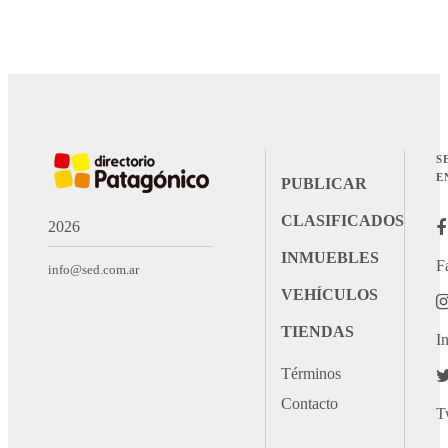
S
E
PUBLICAR
CLASIFICADOS
2026
INMUEBLES
F
info@sed.com.ar
VEHÍCULOS
TIENDAS
I
Términos
Contacto
T