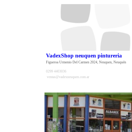
VadexShop neuquen pintureria
Figueroa Urmenio Del Carmen 2024, Neuquen, Neuquén
0299 4403036
ventas@vadexneuquen.com.ar