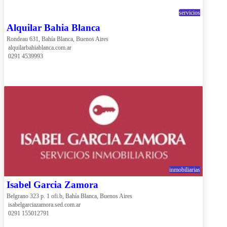
servicios
Alquilar Bahia Blanca
Rondeau 631, Bahía Blanca, Buenos Aires
 alquilarbahiablanca.com.ar
 0291 4539993
inmobiliarias
Isabel Garcia Zamora
Belgrano 323 p. 1 ofi.b, Bahía Blanca, Buenos Aires
 isabelgarciazamora.sed.com.ar
 0291 155012791