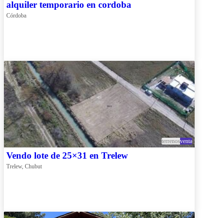
alquiler temporario en cordoba
Córdoba
terrenos
venta
Vendo lote de 25×31 en Trelew
Trelew, Chubut