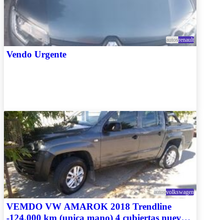
autos
renault
Vendo Urgente
autos
volkswagen
VEMDO VW AMAROK 2018 Trendline
-124.000 km (unica mano) 4 cubiertas nuevas