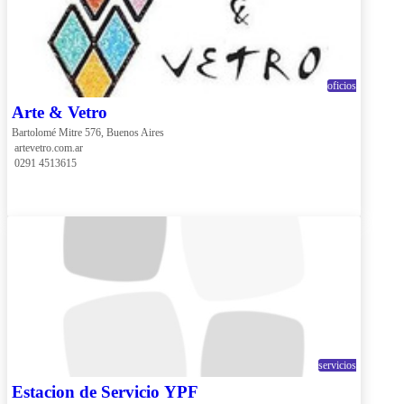
oficios
Arte & Vetro
Bartolomé Mitre 576, Buenos Aires
 artevetro.com.ar
 0291 4513615
servicios
Estacion de Servicio YPF