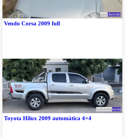
autos
chevrolet
Vendo Corsa 2009 full
camionetas
toyota
Toyota Hilux 2009 automática 4×4