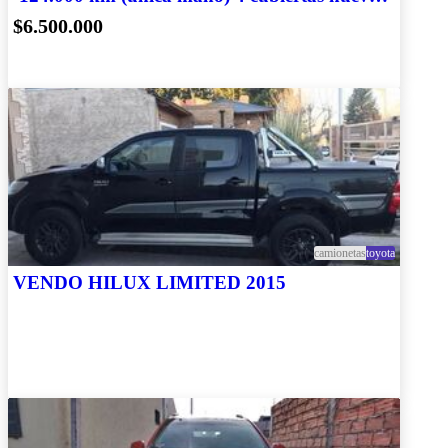
y accesorios
$6.500.000
camionetas
toyota
VENDO HILUX LIMITED 2015