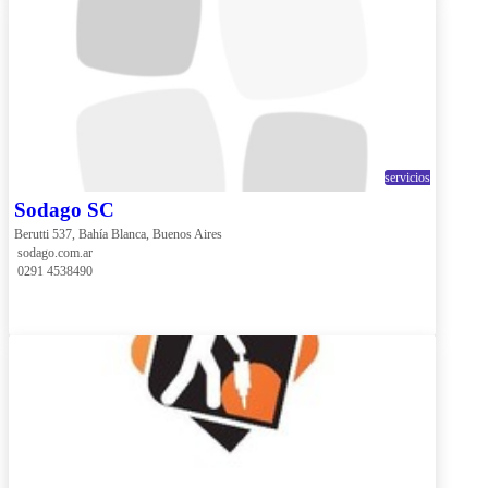
servicios
Sodago SC
Berutti 537, Bahía Blanca, Buenos Aires
 sodago.com.ar
 0291 4538490