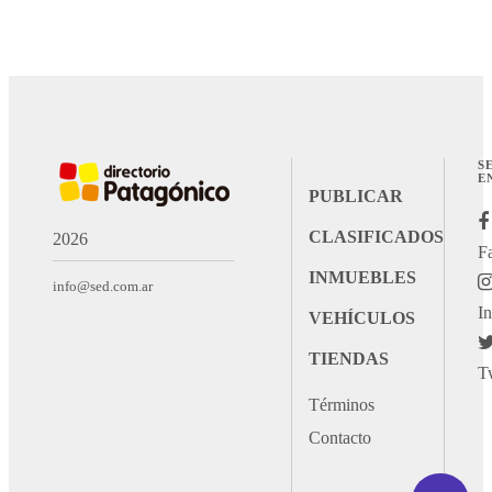
S
E
PUBLICAR
CLASIFICADOS
2026
F
INMUEBLES
info@sed.com.ar
I
VEHÍCULOS
TIENDAS
T
Términos
Contacto