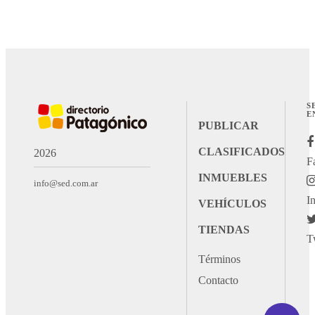
S
E
PUBLICAR
CLASIFICADOS
2026
F
INMUEBLES
info@sed.com.ar
I
VEHÍCULOS
TIENDAS
T
Términos
Contacto