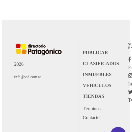
S
E
PUBLICAR
CLASIFICADOS
2026
F
INMUEBLES
info@sed.com.ar
I
VEHÍCULOS
TIENDAS
T
Términos
Contacto