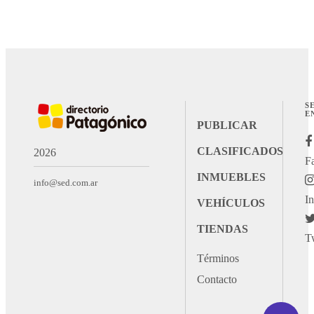
S
E
PUBLICAR
CLASIFICADOS
2026
F
INMUEBLES
info@sed.com.ar
I
VEHÍCULOS
TIENDAS
Tw
Términos
Contacto