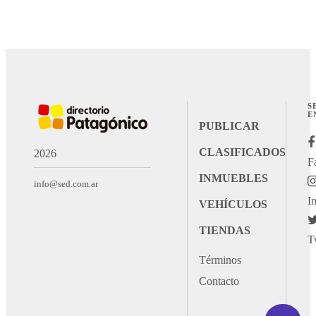
S
E
PUBLICAR
CLASIFICADOS
2026
F
INMUEBLES
info@sed.com.ar
I
VEHÍCULOS
TIENDAS
T
Términos
Contacto