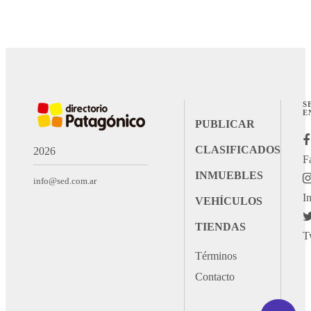
S
E
PUBLICAR
CLASIFICADOS
2026
F
INMUEBLES
info@sed.com.ar
I
VEHÍCULOS
TIENDAS
T
Términos
Contacto