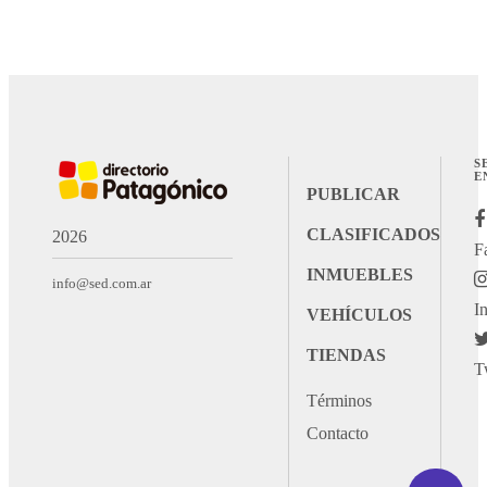
S
E
PUBLICAR
CLASIFICADOS
2026
F
INMUEBLES
info@sed.com.ar
I
VEHÍCULOS
TIENDAS
T
Términos
Contacto