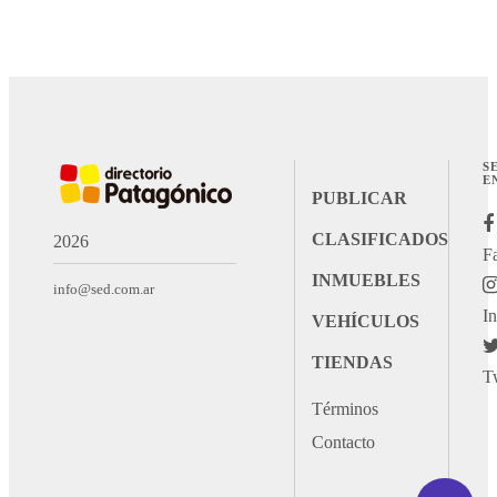
S
E
PUBLICAR
CLASIFICADOS
2026
F
INMUEBLES
info@sed.com.ar
I
VEHÍCULOS
TIENDAS
T
Términos
Contacto