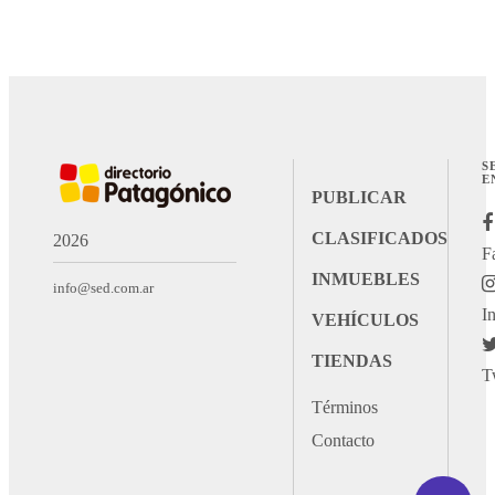
S
E
PUBLICAR
CLASIFICADOS
2026
F
INMUEBLES
info@sed.com.ar
I
VEHÍCULOS
TIENDAS
T
Términos
Contacto