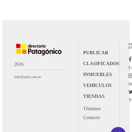
S
E
PUBLICAR
CLASIFICADOS
2026
F
INMUEBLES
info@sed.com.ar
I
VEHÍCULOS
TIENDAS
T
Términos
Contacto