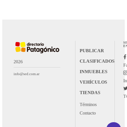
S
E
PUBLICAR
CLASIFICADOS
2026
F
INMUEBLES
info@sed.com.ar
I
VEHÍCULOS
TIENDAS
T
Términos
Contacto