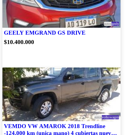
autos
geely
GEELY EMGRAND GS DRIVE
$10.400.000
autos
volkswagen
VEMDO VW AMAROK 2018 Trendline
-124.000 km (unica mano) 4 cubiertas nuevas