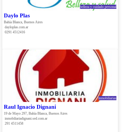
belleza y cuidado personal
Daylo Plas
Bahía Blanca, Buenos Aires
 dayloplas.com.ar
 0291 4512416
inmobiliarias
Raul Ignacio Dignani
19 de Mayo 297, Bahía Blanca, Buenos Aires
 inmobiliariadignani.sed.com.ar
 291 4511458