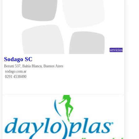
servicios
Sodago SC
Berutti 537, Bahía Blanca, Buenos Aires
 sodago.com.ar
 0291 4538490