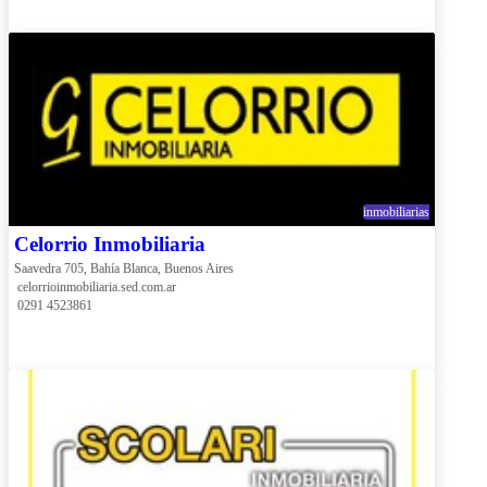
inmobiliarias
Celorrio Inmobiliaria
Saavedra 705, Bahía Blanca, Buenos Aires
 celorrioinmobiliaria.sed.com.ar
 0291 4523861