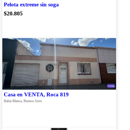
Pelota extreme sin soga
$20.805
venta
Casa en VENTA, Roca 819
Bahía Blanca, Buenos Aires