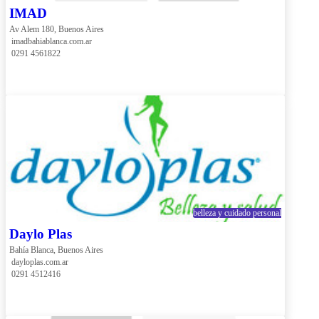
IMAD
Av Alem 180, Buenos Aires
 imadbahiablanca.com.ar
 0291 4561822
belleza y cuidado personal
Daylo Plas
Bahía Blanca, Buenos Aires
 dayloplas.com.ar
 0291 4512416