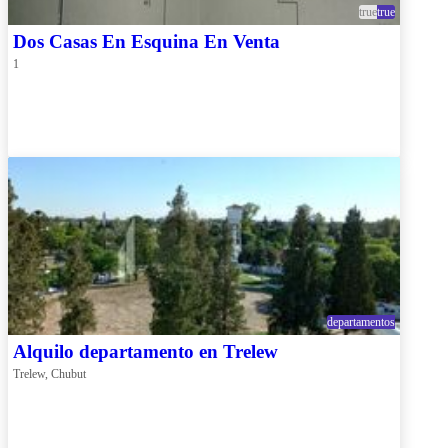
true
true
Dos Casas En Esquina En Venta
1
departamentos
Alquilo departamento en Trelew
Trelew, Chubut