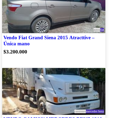
autos
fiat
Vendo Fiat Grand Siena 2015 Atracttive –
Única mano
$3.200.000
camiones
mercedes benz