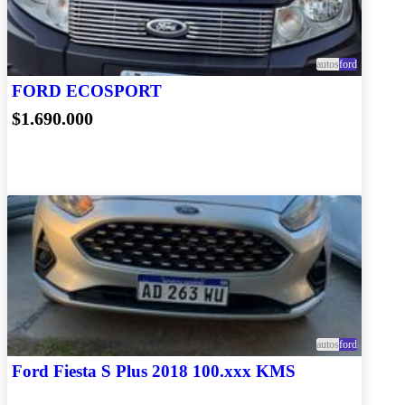
autos
ford
FORD ECOSPORT
$1.690.000
autos
ford
Ford Fiesta S Plus 2018 100.xxx KMS