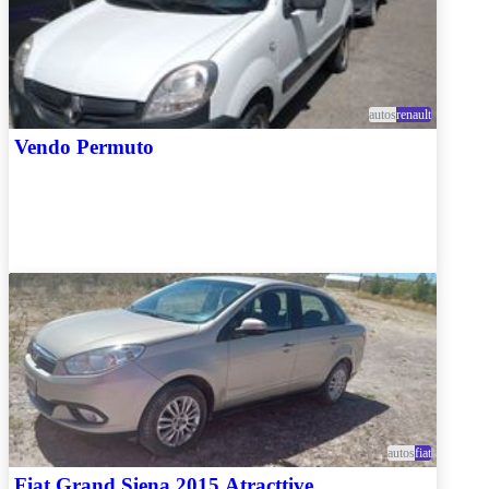
autos
renault
Vendo Permuto
autos
fiat
Fiat Grand Siena 2015 Atracttive