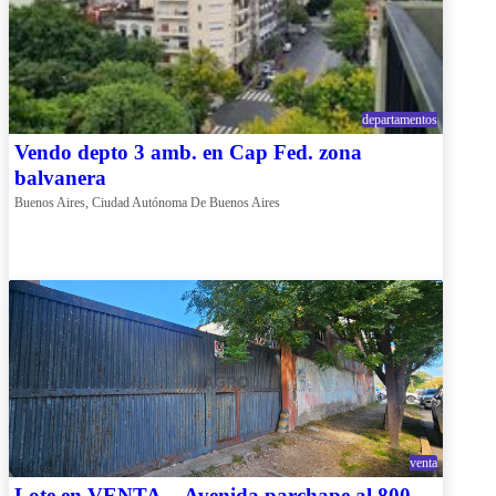
departamentos
Vendo depto 3 amb. en Cap Fed. zona
balvanera
Buenos Aires, Ciudad Autónoma De Buenos Aires
venta
Lote en VENTA – Avenida parchape al 800