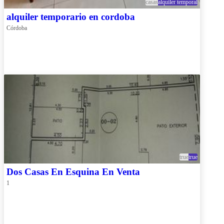
casas
alquiler temporal
alquiler temporario en cordoba
Córdoba
true
true
Dos Casas En Esquina En Venta
1