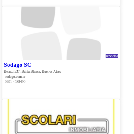
servicios
Sodago SC
Berutti 537, Bahía Blanca, Buenos Aires
 sodago.com.ar
 0291 4538490