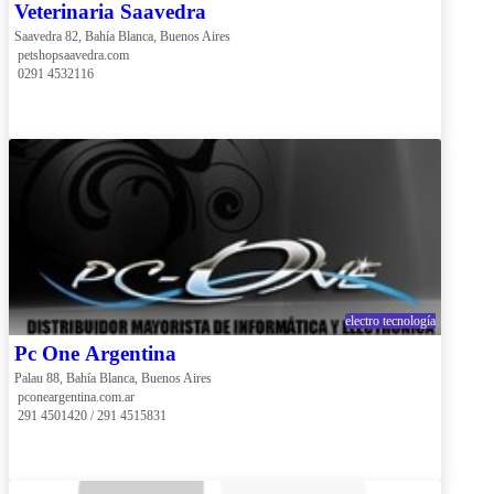
Veterinaria Saavedra
Saavedra 82, Bahía Blanca, Buenos Aires
 petshopsaavedra.com
 0291 4532116
electro tecnología
Pc One Argentina
Palau 88, Bahía Blanca, Buenos Aires
 pconeargentina.com.ar
 291 4501420 / 291 4515831