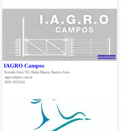
inmobiliarias
IAGRO Campos
Avenida Alem 703, Bahía Blanca, Buenos Aires
 iagrocampos.com.ar
 0291 4553410