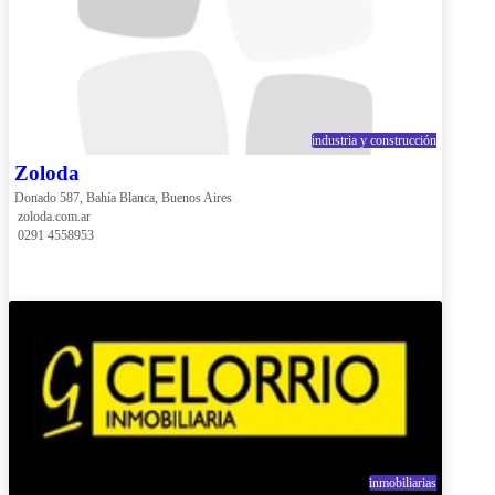
industria y construcción
Zoloda
Donado 587, Bahía Blanca, Buenos Aires
 zoloda.com.ar
 0291 4558953
inmobiliarias