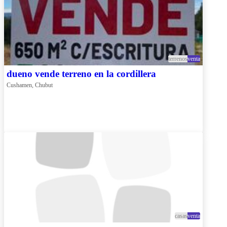
terrenos
venta
dueno vende terreno en la cordillera
Cushamen, Chubut
casas
venta