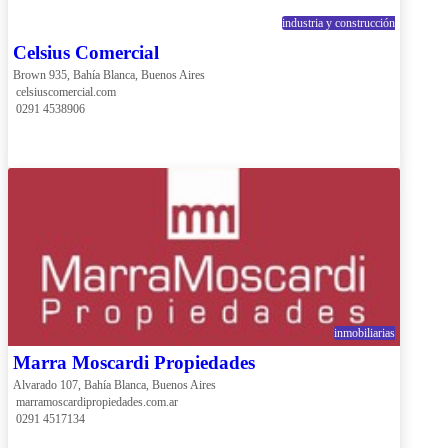
industria y construcción
Celsius Comercial
Brown 935, Bahía Blanca, Buenos Aires
 celsiuscomercial.com
 0291 4538906
inmobiliarias
Marra Moscardi Propiedades
Alvarado 107, Bahía Blanca, Buenos Aires
 marramoscardipropiedades.com.ar
 0291 4517134