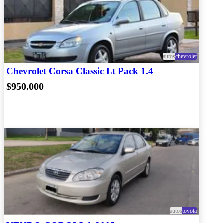
autos
chevrolet
Chevrolet Corsa Classic Lt Pack 1.4
$950.000
autos
toyota