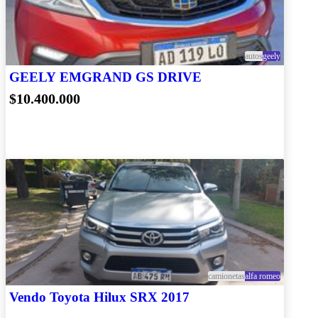
autos
geely
GEELY EMGRAND GS DRIVE
$10.400.000
camionetas
alfa romeo
Vendo Toyota Hilux SRX 2017