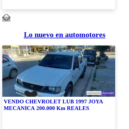
Lo nuevo en automotores
camionetas
chevrolet
VENDO CHEVROLET LUB 1997 JOYA
MECANICA 200.000 Km REALES