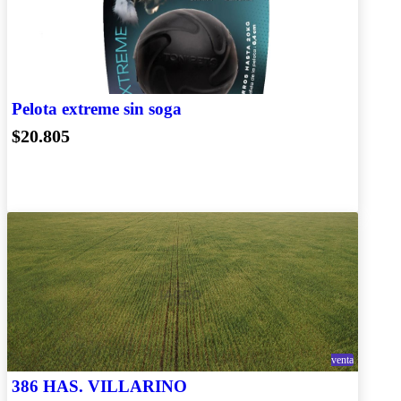
Pelota extreme sin soga
$20.805
venta
386 HAS. VILLARINO