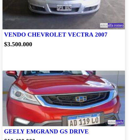
autos
alfa romeo
VENDO CHEVROLET VECTRA 2007
$3.500.000
autos
geely
GEELY EMGRAND GS DRIVE