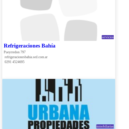
servicios
Refrigeraciones Bahía
Pueyrredon 797
 refrigeracionesbahia.sed.com.ar
 0291 4524695
inmobiliarias