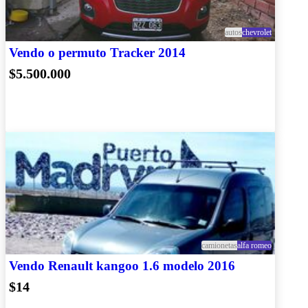
autos
chevrolet
Vendo o permuto Tracker 2014
$5.500.000
camionetas
alfa romeo
Vendo Renault kangoo 1.6 modelo 2016
$14