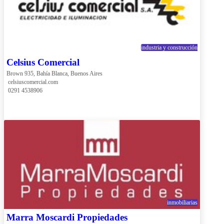
industria y construcción
Celsius Comercial
Brown 935, Bahía Blanca, Buenos Aires
 celsiuscomercial.com
 0291 4538906
inmobiliarias
Marra Moscardi Propiedades