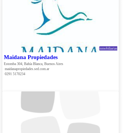
inmobiliarias
Maidana Propiedades
Estomba 304, Bahía Blanca, Buenos Aires
 maidanapropiedades.sed.com.ar
 0291 5170234