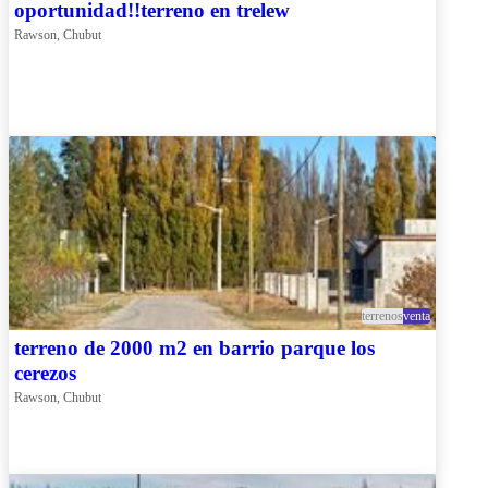
oportunidad!!terreno en trelew
Rawson, Chubut
terrenos
venta
terreno de 2000 m2 en barrio parque los
cerezos
Rawson, Chubut