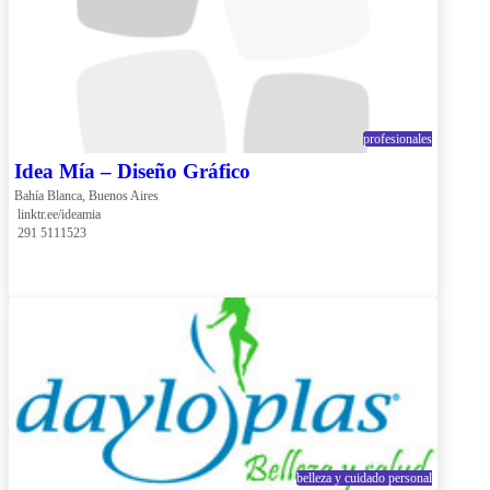
profesionales
Idea Mía – Diseño Gráfico
Bahía Blanca, Buenos Aires
 linktr.ee/ideamia
 291 5111523
belleza y cuidado personal