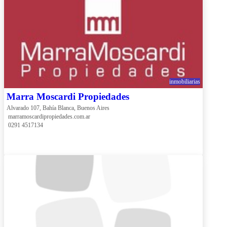
inmobiliarias
Marra Moscardi Propiedades
Alvarado 107, Bahía Blanca, Buenos Aires
 marramoscardipropiedades.com.ar
 0291 4517134