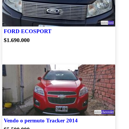
autos
ford
FORD ECOSPORT
$1.690.000
autos
chevrolet
Vendo o permuto Tracker 2014