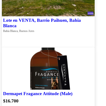
venta
Lote en VENTA, Barrio Paihuen, Bahia
Blanca
Bahía Blanca, Buenos Aires
Dermapet Fragance Attitude (Male)
$16.700