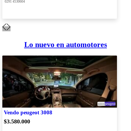
 0291 4530604
Lo nuevo en automotores
autos
peugeot
Vendo peugeot 3008
$3.580.000