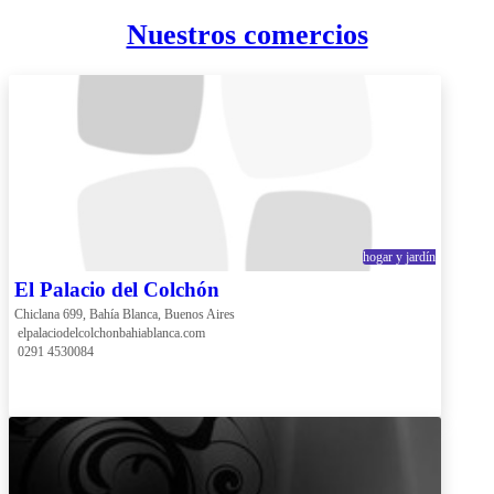
Nuestros comercios
hogar y jardín
El Palacio del Colchón
Chiclana 699, Bahía Blanca, Buenos Aires
 elpalaciodelcolchonbahiablanca.com
 0291 4530084