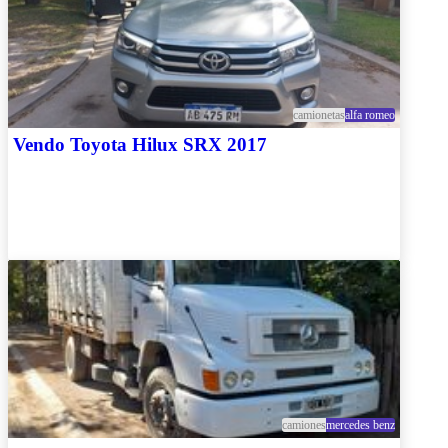
camionetas
alfa romeo
Vendo Toyota Hilux SRX 2017
camiones
mercedes benz