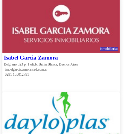
inmobiliarias
Isabel Garcia Zamora
Belgrano 323 p. 1 ofi.b, Bahía Blanca, Buenos Aires
 isabelgarciazamora.sed.com.ar
 0291 155012791