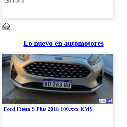
 0291 4530479
Lo nuevo en automotores
autos
ford
Ford Fiesta S Plus 2018 100.xxx KMS