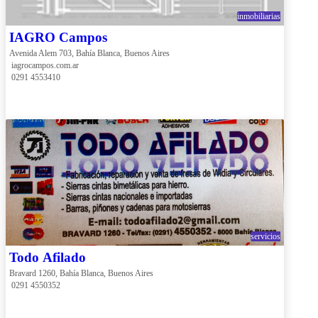
inmobiliarias
IAGRO Campos
Avenida Alem 703, Bahía Blanca, Buenos Aires
 iagrocampos.com.ar
 0291 4553410
servicios
Todo Afilado
Bravard 1260, Bahía Blanca, Buenos Aires
 0291 4550352