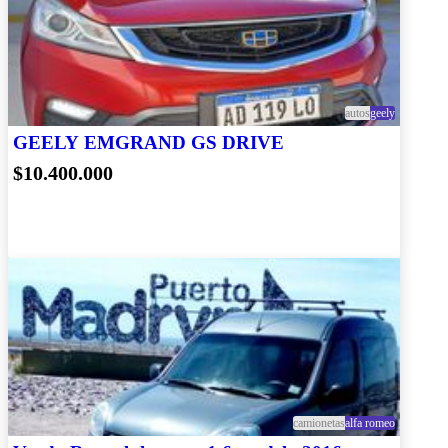
autos
geely
GEELY EMGRAND GS DRIVE
$10.400.000
camionetas
alfa romeo