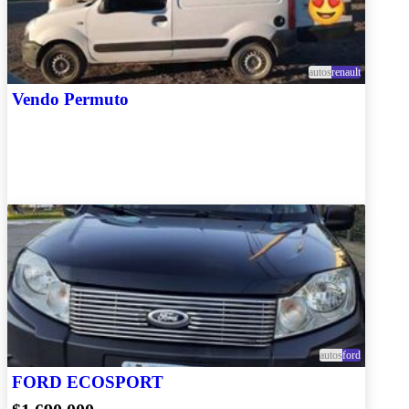
autos
renault
Vendo Permuto
autos
ford
FORD ECOSPORT