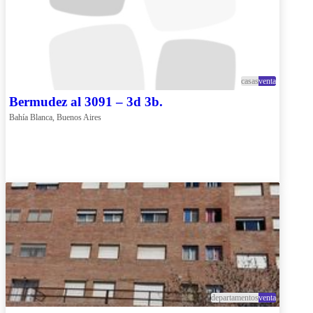
casas
venta
Bermudez al 3091 – 3d 3b.
Bahía Blanca, Buenos Aires
departamentos
venta