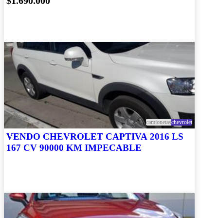
$1.690.000
camionetas
chevrolet
VENDO CHEVROLET CAPTIVA 2016 LS
167 CV 90000 KM IMPECABLE