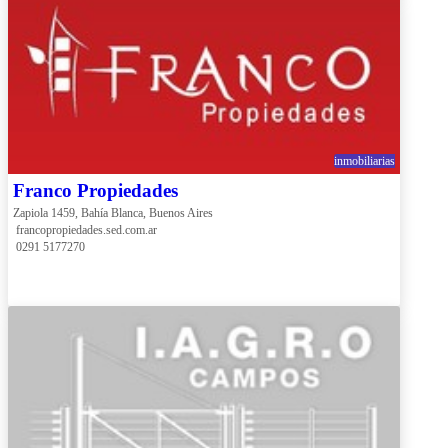
inmobiliarias
Franco Propiedades
Zapiola 1459, Bahía Blanca, Buenos Aires
 francopropiedades.sed.com.ar
 0291 5177270