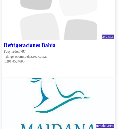
servicios
Refrigeraciones Bahía
Pueyrredon 797
 refrigeracionesbahia.sed.com.ar
 0291 4524695
inmobiliarias