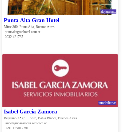
alojamiento
Punta Alta Gran Hotel
Mitre 360, Punta Alta, Buenos Aires
 puntaaltagranhotel.com.ar
 2932 421787
inmobiliarias
Isabel Garcia Zamora
Belgrano 323 p. 1 ofi.b, Bahía Blanca, Buenos Aires
 isabelgarciazamora.sed.com.ar
 0291 155012791