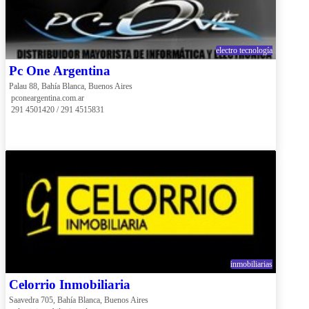
electro tecnología
Pc One Argentina
Palau 88, Bahía Blanca, Buenos Aires
 pconeargentina.com.ar
 291 4501420 / 291 4515831
inmobiliarias
Celorrio Inmobiliaria
Saavedra 705, Bahía Blanca, Buenos Aires