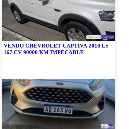
camionetas
chevrolet
VENDO CHEVROLET CAPTIVA 2016 LS
167 CV 90000 KM IMPECABLE
autos
ford