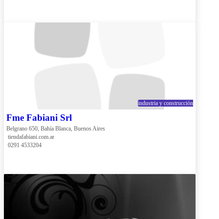
industria y construcción
Fme Fabiani Srl
Belgrano 650, Bahía Blanca, Buenos Aires
 tiendafabiani.com.ar
 0291 4533204