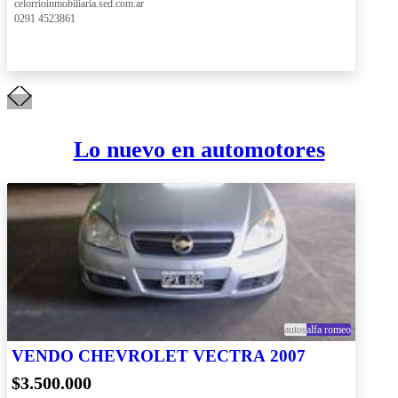
 celorrioinmobiliaria.sed.com.ar
 0291 4523861
Lo nuevo en automotores
autos
alfa romeo
VENDO CHEVROLET VECTRA 2007
$3.500.000