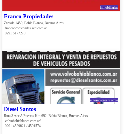
inmobiliarias
Franco Propiedades
Zapiola 1459, Bahía Blanca, Buenos Aires
 francopropiedades.sed.com.ar
 0291 5177270
automotores y otros
Diesel Santos
Ruta 3 Acc A Puertos Km 692, Bahía Blanca, Buenos Aires
 volvobahiablanca.com.ar/
 0291 4529821 / 4501574