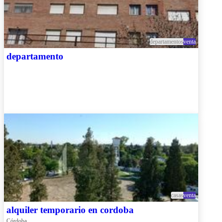
departamentos
venta
departamento
casas
venta
alquiler temporario en cordoba
Córdoba