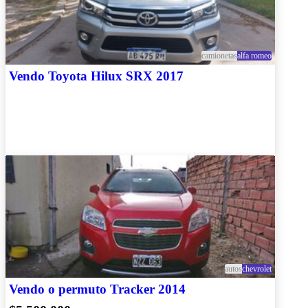
camionetas
alfa romeo
Vendo Toyota Hilux SRX 2017
autos
chevrolet
Vendo o permuto Tracker 2014