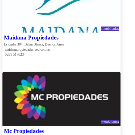
inmobiliarias
Maidana Propiedades
Estomba 304, Bahía Blanca, Buenos Aires
 maidanapropiedades.sed.com.ar
 0291 5170234
inmobiliarias
Mc Propiedades