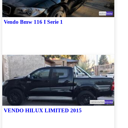
autos
bmw
Vendo Bmw 116 I Serie 1
camionetas
toyota
VENDO HILUX LIMITED 2015