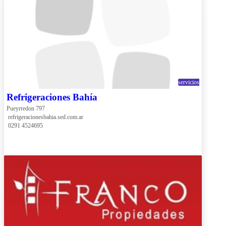
servicios
Refrigeraciones Bahía
Pueyrredon 797
 refrigeracionesbahia.sed.com.ar
 0291 4524695