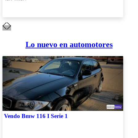
 0291 4533204
Lo nuevo en automotores
autos
bmw
Vendo Bmw 116 I Serie 1