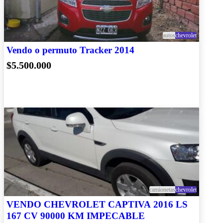
autos
chevrolet
Vendo o permuto Tracker 2014
$5.500.000
camionetas
chevrolet
VENDO CHEVROLET CAPTIVA 2016 LS
167 CV 90000 KM IMPECABLE