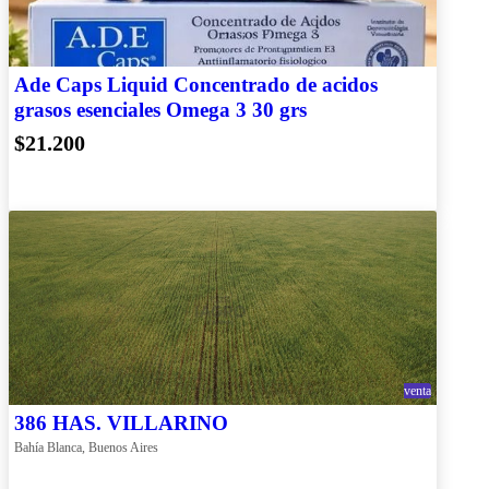
Ade Caps Liquid Concentrado de acidos
grasos esenciales Omega 3 30 grs
$21.200
venta
386 HAS. VILLARINO
Bahía Blanca, Buenos Aires