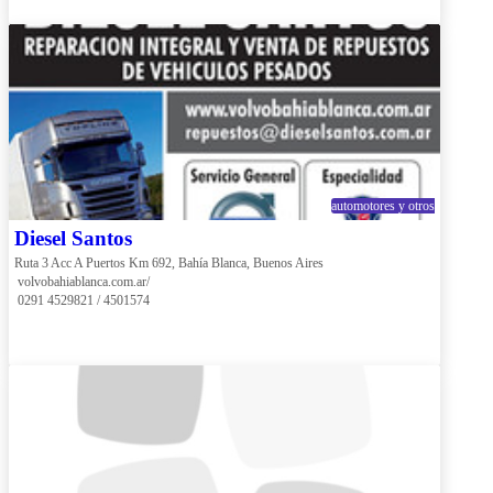
automotores y otros
Diesel Santos
Ruta 3 Acc A Puertos Km 692, Bahía Blanca, Buenos Aires
 volvobahiablanca.com.ar/
 0291 4529821 / 4501574