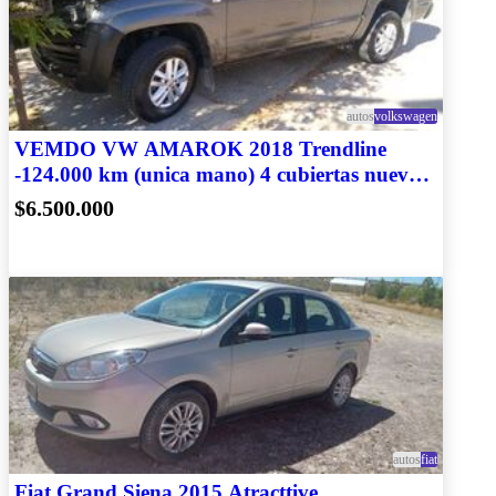
autos
volkswagen
VEMDO VW AMAROK 2018 Trendline
-124.000 km (unica mano) 4 cubiertas nuevas
y accesorios
$6.500.000
autos
fiat