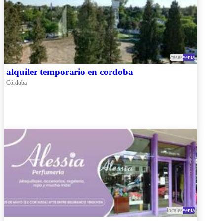
casas
venta
alquiler temporario en cordoba
Córdoba
locales
venta