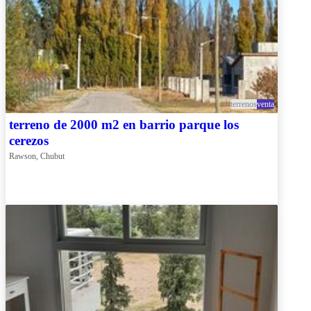
terrenos
venta
terreno de 2000 m2 en barrio parque los
cerezos
Rawson, Chubut