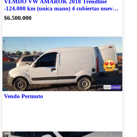
VEMDO VW AMAROK 2018 Trendline
-124.000 km (unica mano) 4 cubiertas nuevas
y accesorios
$6.500.000
autos
renault
Vendo Permuto