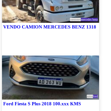
camiones
mercedes benz
VENDO CAMION MERCEDES BENZ 1318
autos
ford
Ford Fiesta S Plus 2018 100.xxx KMS