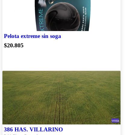
Pelota extreme sin soga
$20.805
venta
386 HAS. VILLARINO