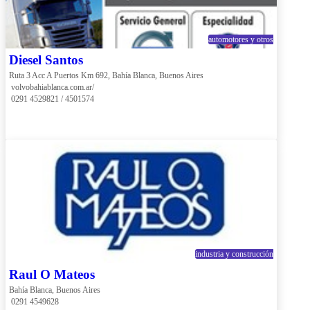
automotores y otros
Diesel Santos
Ruta 3 Acc A Puertos Km 692, Bahía Blanca, Buenos Aires
 volvobahiablanca.com.ar/
 0291 4529821 / 4501574
industria y construcción
Raul O Mateos
Bahía Blanca, Buenos Aires
 0291 4549628