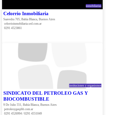
inmobiliarias
Celorrio Inmobiliaria
Saavedra 705, Bahía Blanca, Buenos Aires
 celorrioinmobiliaria.sed.com.ar
 0291 4523861
instituciones y organismos
SINDICATO DEL PETROLEO GAS Y
BIOCOMBUSTIBLE
9 De Julio 551, Bahía Blanca, Buenos Aires
 petroleoygaspbb.com.ar
 0291 4526994 / 0291 4551049