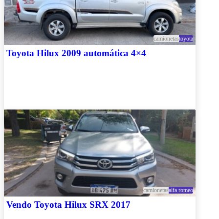
camionetas
toyota
Toyota Hilux 2009 automática 4×4
camionetas
alfa romeo
Vendo Toyota Hilux SRX 2017