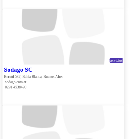
servicios
Sodago SC
Berutti 537, Bahía Blanca, Buenos Aires
 sodago.com.ar
 0291 4538490