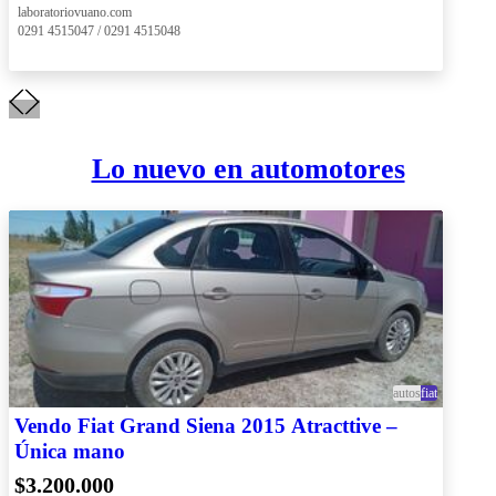
 laboratoriovuano.com
 0291 4515047 / 0291 4515048
Lo nuevo en automotores
autos
fiat
Vendo Fiat Grand Siena 2015 Atracttive –
Única mano
$3.200.000