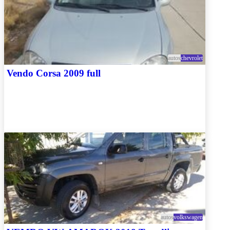
autos
chevrolet
Vendo Corsa 2009 full
autos
volkswagen