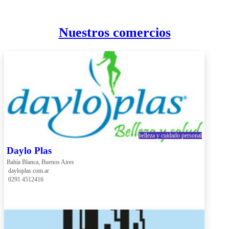
Nuestros comercios
belleza y cuidado personal
Daylo Plas
Bahía Blanca, Buenos Aires
 dayloplas.com.ar
 0291 4512416