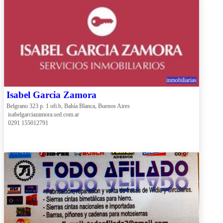
inmobiliarias
Isabel Garcia Zamora
Belgrano 323 p. 1 ofi.b, Bahía Blanca, Buenos Aires
 isabelgarciazamora.sed.com.ar
 0291 155012791