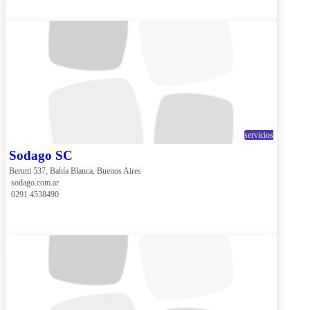
servicios
Sodago SC
Berutti 537, Bahía Blanca, Buenos Aires
 sodago.com.ar
 0291 4538490