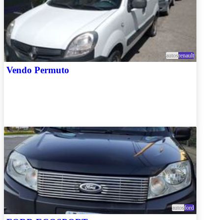
autos
renault
Vendo Permuto
autos
ford