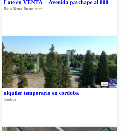
Lote en VENTA – Avenida parchape al 800
Bahía Blanca, Buenos Aires
casas
venta
alquiler temporario en cordoba
Córdoba