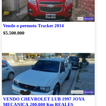
autos
chevrolet
Vendo o permuto Tracker 2014
$5.500.000
camionetas
chevrolet
VENDO CHEVROLET LUB 1997 JOYA
MECANICA 200.000 Km REALES