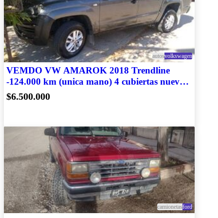
autos
volkswagen
VEMDO VW AMAROK 2018 Trendline
-124.000 km (unica mano) 4 cubiertas nuevas
y accesorios
$6.500.000
camionetas
ford