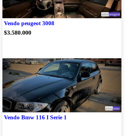
autos
peugeot
Vendo peugeot 3008
$3.580.000
autos
bmw
Vendo Bmw 116 I Serie 1