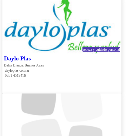
belleza y cuidado personal
Daylo Plas
Bahía Blanca, Buenos Aires
 dayloplas.com.ar
 0291 4512416