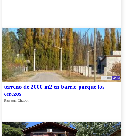
terrenos
venta
terreno de 2000 m2 en barrio parque los
cerezos
Rawson, Chubut