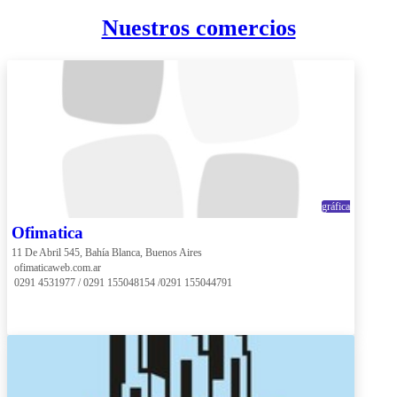
Nuestros comercios
gráfica
Ofimatica
11 De Abril 545, Bahía Blanca, Buenos Aires
 ofimaticaweb.com.ar
 0291 4531977 / 0291 155048154 /0291 155044791