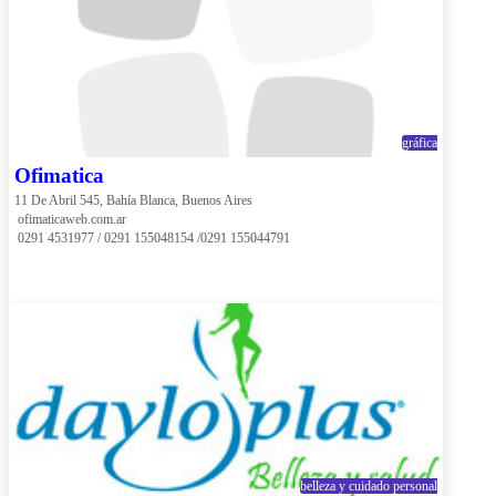
gráfica
Ofimatica
11 De Abril 545, Bahía Blanca, Buenos Aires
 ofimaticaweb.com.ar
 0291 4531977 / 0291 155048154 /0291 155044791
belleza y cuidado personal