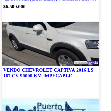
y accesorios
$6.500.000
camionetas
chevrolet
VENDO CHEVROLET CAPTIVA 2016 LS
167 CV 90000 KM IMPECABLE