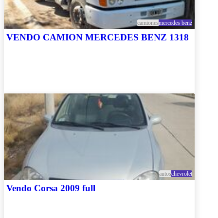
camiones
mercedes benz
VENDO CAMION MERCEDES BENZ 1318
autos
chevrolet
Vendo Corsa 2009 full