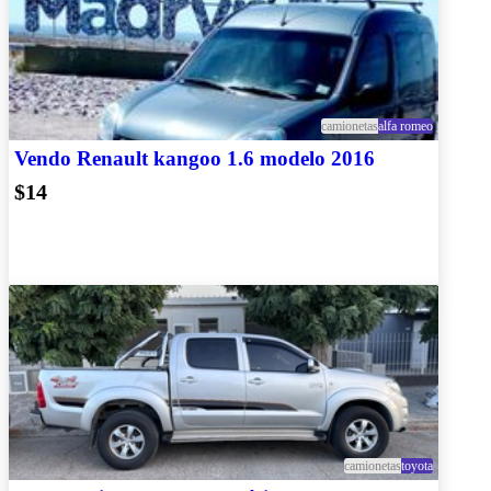
camionetas
alfa romeo
Vendo Renault kangoo 1.6 modelo 2016
$14
camionetas
toyota