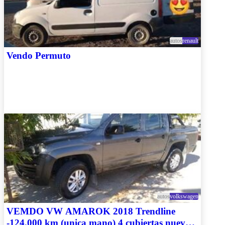
autos
renault
Vendo Permuto
autos
volkswagen
VEMDO VW AMAROK 2018 Trendline
-124.000 km (unica mano) 4 cubiertas nuevas