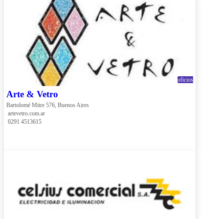
oficios
Arte & Vetro
Bartolomé Mitre 576, Buenos Aires
 artevetro.com.ar
 0291 4513615