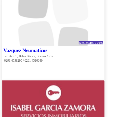
automotores y otros
Vazquez Neumaticos
Berutti 575, Bahía Blanca, Buenos Aires
 0291 4558295 / 0291 4510649