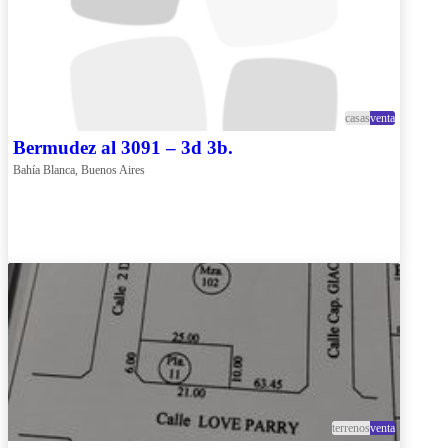
casas
venta
Bermudez al 3091 – 3d 3b.
Bahía Blanca, Buenos Aires
terrenos
venta