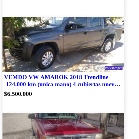
autos
volkswagen
VEMDO VW AMAROK 2018 Trendline
-124.000 km (unica mano) 4 cubiertas nuevas
y accesorios
$6.500.000