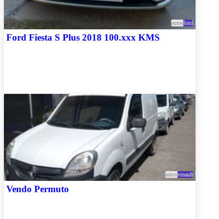
autos
ford
Ford Fiesta S Plus 2018 100.xxx KMS
autos
renault
Vendo Permuto