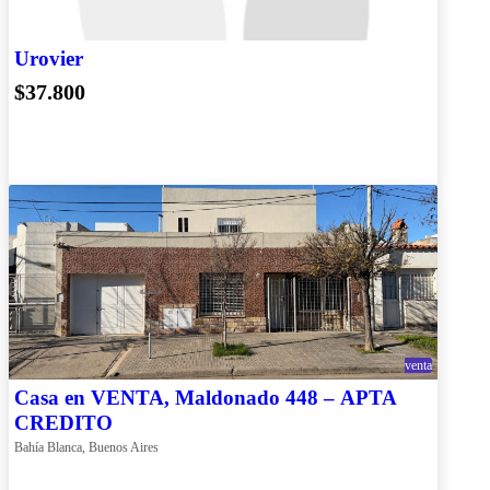
Urovier
$37.800
venta
Casa en VENTA, Maldonado 448 – APTA
CREDITO
Bahía Blanca, Buenos Aires