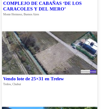
COMPLEJO DE CABAÑAS ‘DE LOS
CARACOLES Y DEL MERO’
Monte Hermoso, Buenos Aires
terrenos
venta
Vendo lote de 25×31 en Trelew
Trelew, Chubut