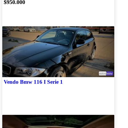
$950.000
autos
bmw
Vendo Bmw 116 I Serie 1