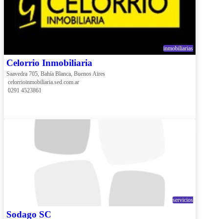
inmobiliarias
Celorrio Inmobiliaria
Saavedra 705, Bahía Blanca, Buenos Aires
 celorrioinmobiliaria.sed.com.ar
 0291 4523861
servicios
Sodago SC