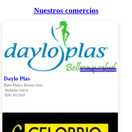
Nuestros comercios
belleza y cuidado personal
Daylo Plas
Bahía Blanca, Buenos Aires
 dayloplas.com.ar
 0291 4512416