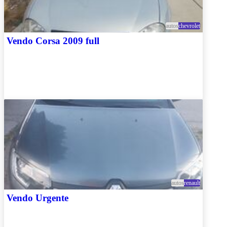
autos
chevrolet
Vendo Corsa 2009 full
autos
renault
Vendo Urgente