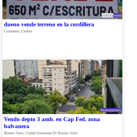
terrenos
venta
dueno vende terreno en la cordillera
Cushamen, Chubut
departamentos
Vendo depto 3 amb. en Cap Fed. zona
balvanera
Buenos Aires, Ciudad Autónoma De Buenos Aires