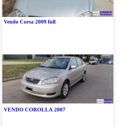
autos
chevrolet
Vendo Corsa 2009 full
autos
toyota
VENDO COROLLA 2007