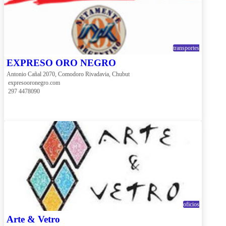
transportes
EXPRESO ORO NEGRO
Antonio Cañal 2070, Comodoro Rivadavia, Chubut
 expresooronegro.com
 297 4478090
oficios
Arte & Vetro