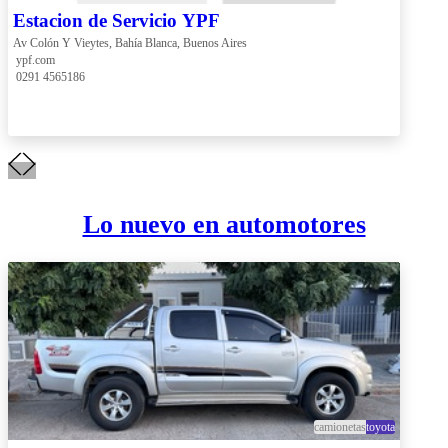
Estacion de Servicio YPF
Av Colón Y Vieytes, Bahía Blanca, Buenos Aires
 ypf.com
 0291 4565186
Lo nuevo en automotores
camionetas
toyota