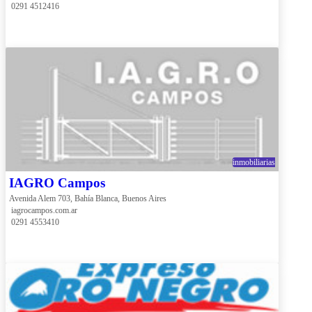
 0291 4512416
inmobiliarias
IAGRO Campos
Avenida Alem 703, Bahía Blanca, Buenos Aires
 iagrocampos.com.ar
 0291 4553410