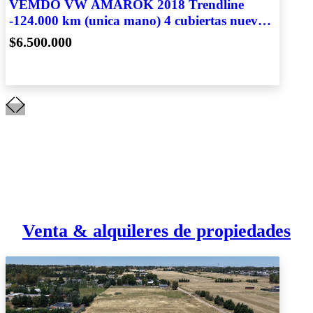
VEMDO VW AMAROK 2018 Trendline
-124.000 km (unica mano) 4 cubiertas nuevas
y accesorios
$6.500.000
Venta & alquileres de propiedades