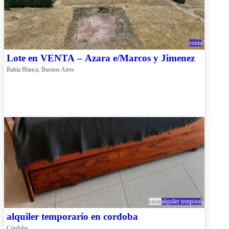
venta
Lote en VENTA – Azara e/Marcos y Jimenez
Bahía Blanca, Buenos Aires
casas
alquiler temporal
alquiler temporario en cordoba
Córdoba