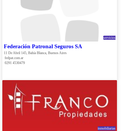
servicios
Federación Patronal Seguros SA
11 De Abril 145, Bahía Blanca, Buenos Aires
 fedpat.com.ar
 0291 4530479
inmobiliarias