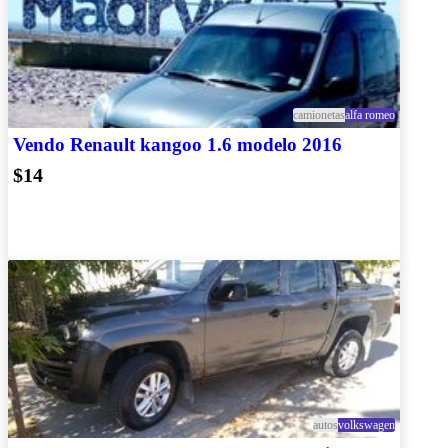
camionetas
alfa romeo
Vendo Renault kangoo 1.6 modelo 2016
$14
autos
volkswagen