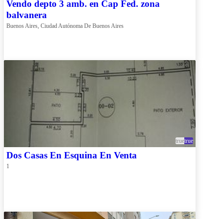
Vendo depto 3 amb. en Cap Fed. zona
balvanera
Buenos Aires, Ciudad Autónoma De Buenos Aires
true
true
Dos Casas En Esquina En Venta
1