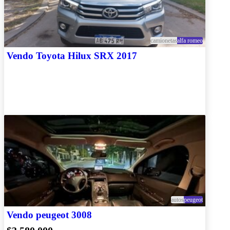
camionetas
alfa romeo
Vendo Toyota Hilux SRX 2017
autos
peugeot
Vendo peugeot 3008