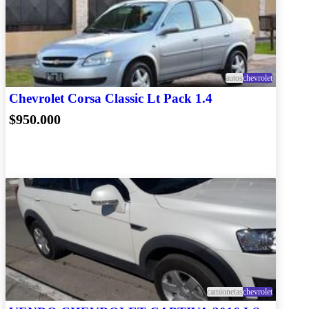
autos
chevrolet
Chevrolet Corsa Classic Lt Pack 1.4
$950.000
camionetas
chevrolet