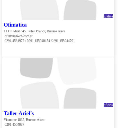
gráfica
Ofimatica
11 De Abril 545, Bahía Blanca, Buenos Aires
 ofimaticaweb.com.ar
 0291 4531977 / 0291 155048154 /0291 155044791
oficios
Taller Ariel´s
Viamonte 1035, Buenos Aires
 0291 4554037