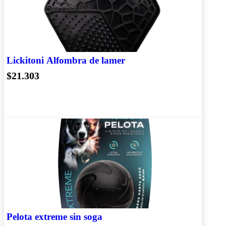
Lickitoni Alfombra de lamer
$21.303
Pelota extreme sin soga