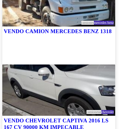
camiones
mercedes benz
VENDO CAMION MERCEDES BENZ 1318
camionetas
chevrolet
VENDO CHEVROLET CAPTIVA 2016 LS
167 CV 90000 KM IMPECABLE