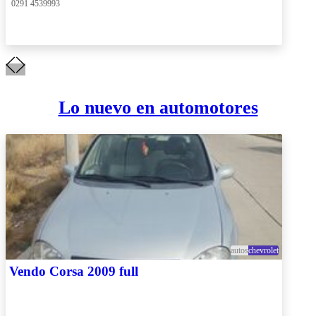
 0291 4539993
Lo nuevo en automotores
autos
chevrolet
Vendo Corsa 2009 full