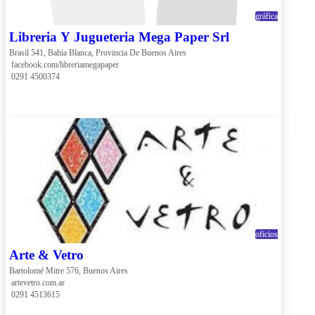
gráfica
Libreria Y Jugueteria Mega Paper Srl
Brasil 541, Bahía Blanca, Provincia De Buenos Aires
 facebook.com/libreriamegapaper
 0291 4500374
oficios
Arte & Vetro
Bartolomé Mitre 576, Buenos Aires
 artevetro.com.ar
 0291 4513615