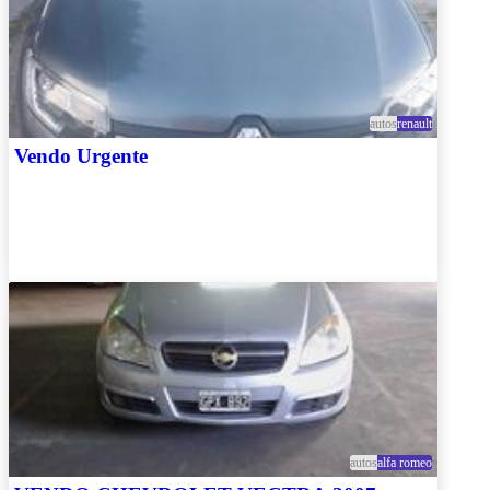
autos
renault
Vendo Urgente
autos
alfa romeo