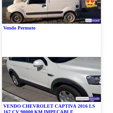
autos
renault
Vendo Permuto
camionetas
chevrolet
VENDO CHEVROLET CAPTIVA 2016 LS
167 CV 90000 KM IMPECABLE