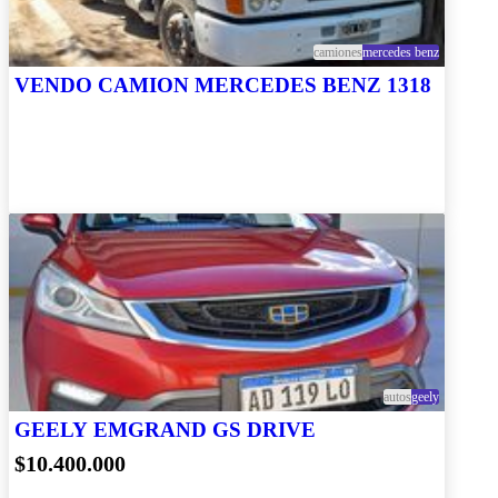
camiones
mercedes benz
VENDO CAMION MERCEDES BENZ 1318
autos
geely
GEELY EMGRAND GS DRIVE
$10.400.000