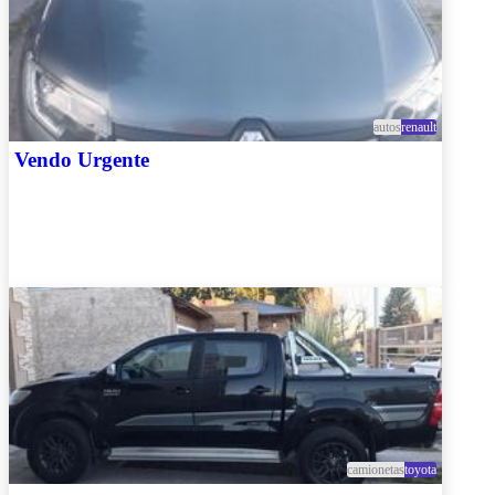
autos
renault
Vendo Urgente
camionetas
toyota