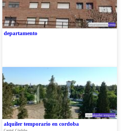
departamentos
venta
departamento
casas
alquiler temporal
alquiler temporario en cordoba
Capital, Córdoba