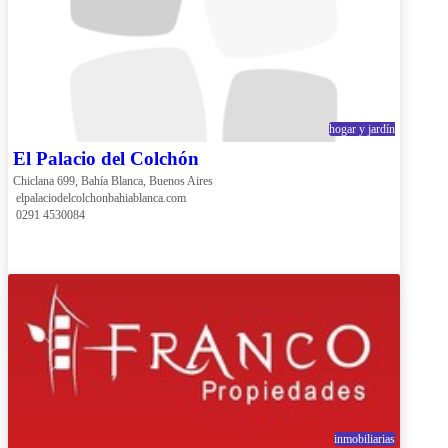
hogar y jardín
El Palacio del Colchón
Chiclana 699, Bahía Blanca, Buenos Aires
 elpalaciodelcolchonbahiablanca.com
 0291 4530084
inmobiliarias