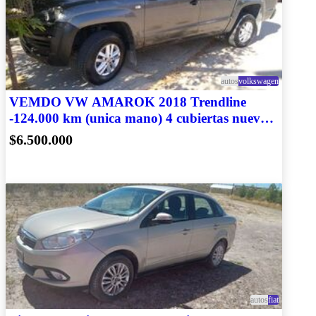
autos
volkswagen
VEMDO VW AMAROK 2018 Trendline
-124.000 km (unica mano) 4 cubiertas nuevas
y accesorios
$6.500.000
autos
fiat