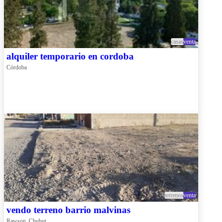
casas
venta
alquiler temporario en cordoba
Córdoba
terrenos
venta
vendo terreno barrio malvinas
Rawson, Chubut