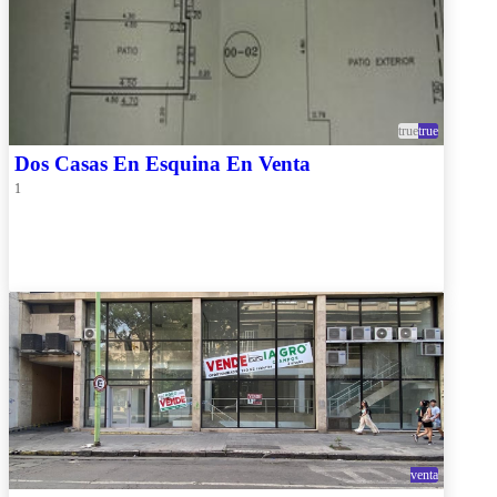
true
true
Dos Casas En Esquina En Venta
1
venta