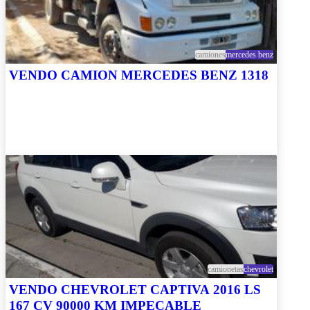
camiones
mercedes benz
VENDO CAMION MERCEDES BENZ 1318
camionetas
chevrolet
VENDO CHEVROLET CAPTIVA 2016 LS
167 CV 90000 KM IMPECABLE