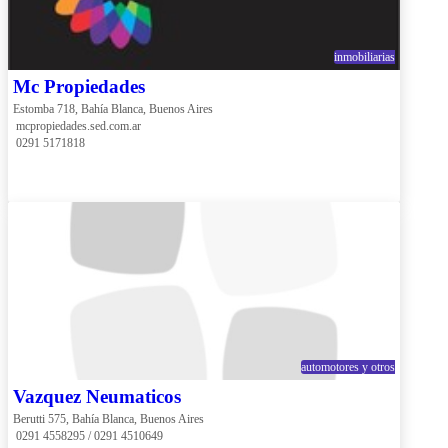
inmobiliarias
Mc Propiedades
Estomba 718, Bahía Blanca, Buenos Aires
 mcpropiedades.sed.com.ar
 0291 5171818
automotores y otros
Vazquez Neumaticos
Berutti 575, Bahía Blanca, Buenos Aires
 0291 4558295 / 0291 4510649