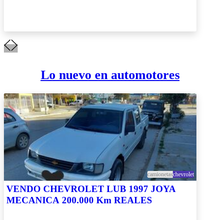
Lo nuevo en automotores
camionetas
chevrolet
VENDO CHEVROLET LUB 1997 JOYA
MECANICA 200.000 Km REALES