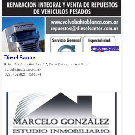
automotores y otros
Diesel Santos
Ruta 3 Acc A Puertos Km 692, Bahía Blanca, Buenos Aires
 volvobahiablanca.com.ar/
 0291 4529821 / 4501574