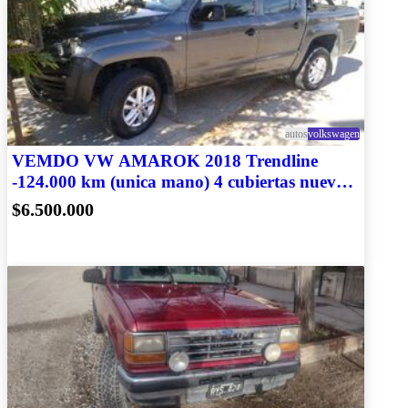
autos
volkswagen
VEMDO VW AMAROK 2018 Trendline
-124.000 km (unica mano) 4 cubiertas nuevas
y accesorios
$6.500.000