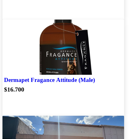
Dermapet Fragance Attitude (Male)
$16.700