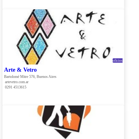
oficios
Arte & Vetro
Bartolomé Mitre 576, Buenos Aires
 artevetro.com.ar
 0291 4513615