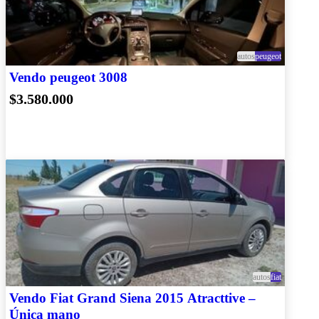
autos
peugeot
Vendo peugeot 3008
$3.580.000
autos
fiat
Vendo Fiat Grand Siena 2015 Atracttive –
Única mano