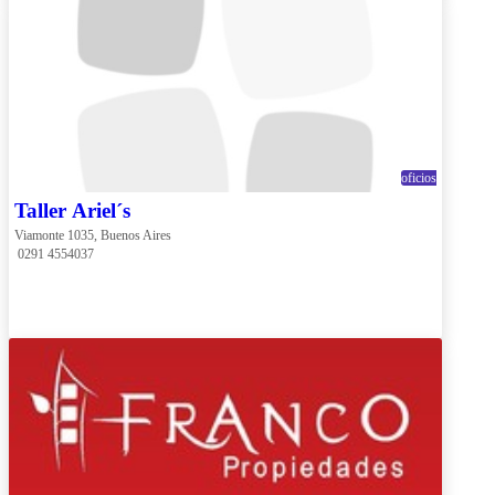
oficios
Taller Ariel´s
Viamonte 1035, Buenos Aires
 0291 4554037