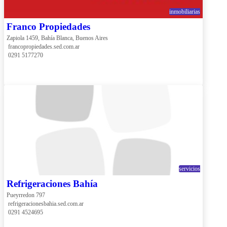
inmobiliarias
Franco Propiedades
Zapiola 1459, Bahía Blanca, Buenos Aires
 francopropiedades.sed.com.ar
 0291 5177270
servicios
Refrigeraciones Bahía
Pueyrredon 797
 refrigeracionesbahia.sed.com.ar
 0291 4524695