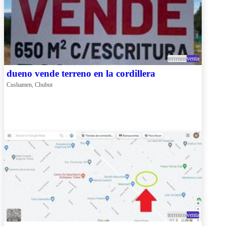
terrenos
venta
dueno vende terreno en la cordillera
Cushamen, Chubut
terrenos
venta