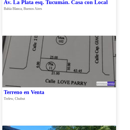
Av. La Plata esq. Tucumán. Casa con Local
Bahía Blanca, Buenos Aires
terrenos
venta
Terreno en Venta
Trelew, Chubut