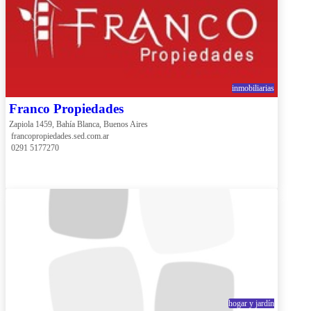
inmobiliarias
Franco Propiedades
Zapiola 1459, Bahía Blanca, Buenos Aires
 francopropiedades.sed.com.ar
 0291 5177270
hogar y jardín