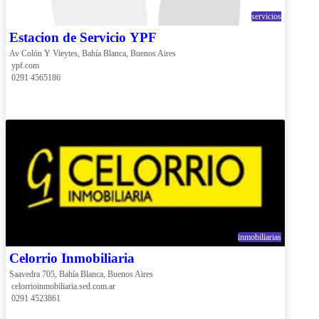
servicios
Estacion de Servicio YPF
Av Colón Y Vieytes, Bahía Blanca, Buenos Aires
 ypf.com
 0291 4565186
inmobiliarias
Celorrio Inmobiliaria
Saavedra 705, Bahía Blanca, Buenos Aires
 celorrioinmobiliaria.sed.com.ar
 0291 4523861