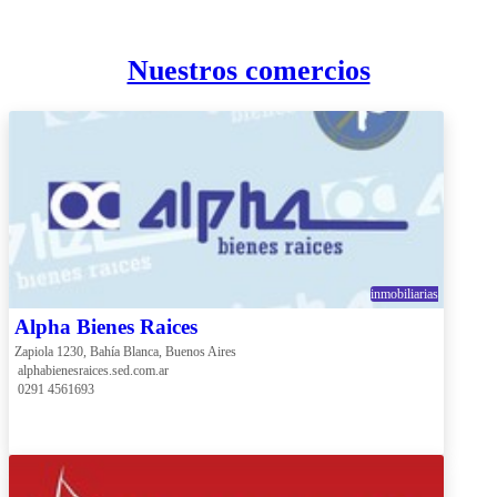
Nuestros comercios
inmobiliarias
Alpha Bienes Raices
Zapiola 1230, Bahía Blanca, Buenos Aires
 alphabienesraices.sed.com.ar
 0291 4561693