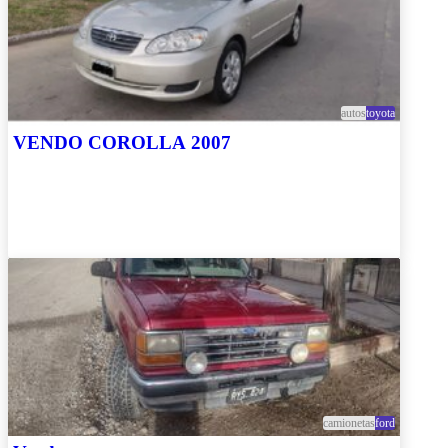
autos
toyota
VENDO COROLLA 2007
camionetas
ford