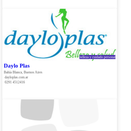
belleza y cuidado personal
Daylo Plas
Bahía Blanca, Buenos Aires
 dayloplas.com.ar
 0291 4512416