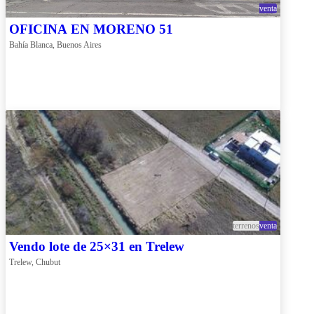
venta
OFICINA EN MORENO 51
Bahía Blanca, Buenos Aires
terrenos
venta
Vendo lote de 25×31 en Trelew
Trelew, Chubut