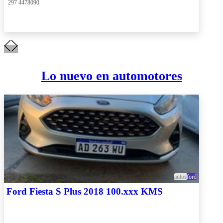
 297 4478090
Lo nuevo en automotores
autos
ford
Ford Fiesta S Plus 2018 100.xxx KMS