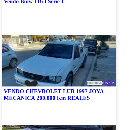
Vendo Bmw 116 I Serie 1
camionetas
chevrolet
VENDO CHEVROLET LUB 1997 JOYA
MECANICA 200.000 Km REALES