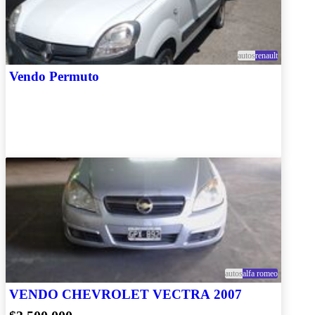
autos
renault
Vendo Permuto
autos
alfa romeo
VENDO CHEVROLET VECTRA 2007