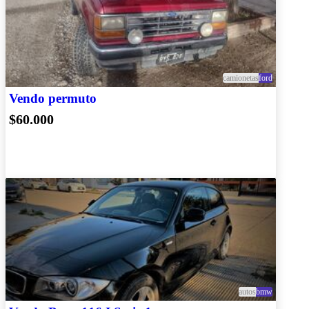
camionetas
ford
Vendo permuto
$60.000
autos
bmw