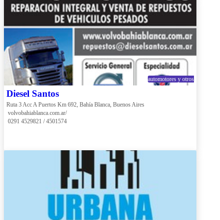
automotores y otros
Diesel Santos
Ruta 3 Acc A Puertos Km 692, Bahía Blanca, Buenos Aires
 volvobahiablanca.com.ar/
 0291 4529821 / 4501574