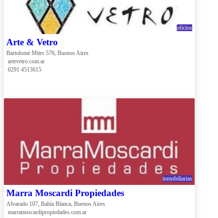
oficios
Arte & Vetro
Bartolomé Mitre 576, Buenos Aires
 artevetro.com.ar
 0291 4513615
inmobiliarias
Marra Moscardi Propiedades
Alvarado 107, Bahía Blanca, Buenos Aires
 marramoscardipropiedades.com.ar