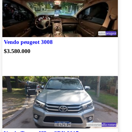
autos
peugeot
Vendo peugeot 3008
$3.580.000
camionetas
alfa romeo