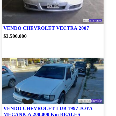
autos
alfa romeo
VENDO CHEVROLET VECTRA 2007
$3.500.000
camionetas
chevrolet
VENDO CHEVROLET LUB 1997 JOYA
MECANICA 200.000 Km REALES