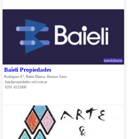
inmobiliarias
Baieli Propiedades
Rodríguez 87, Bahía Blanca, Buenos Aires
 baielipropiedades.sed.com.ar
 0291 4532000