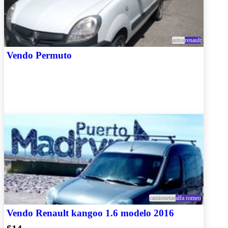
autos
renault
Vendo Permuto
camionetas
alfa romeo
Vendo Renault kangoo 1.6 modelo 2016