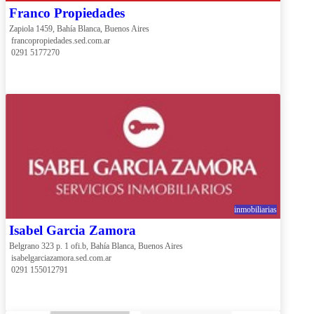
Franco Propiedades
Zapiola 1459, Bahía Blanca, Buenos Aires
 francopropiedades.sed.com.ar
 0291 5177270
inmobiliarias
Isabel Garcia Zamora
Belgrano 323 p. 1 ofi.b, Bahía Blanca, Buenos Aires
 isabelgarciazamora.sed.com.ar
 0291 155012791