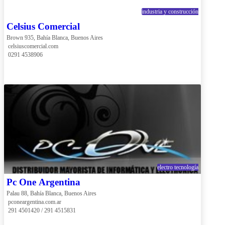
industria y construcción
Celsius Comercial
Brown 935, Bahía Blanca, Buenos Aires
 celsiuscomercial.com
 0291 4538906
electro tecnología
Pc One Argentina
Palau 88, Bahía Blanca, Buenos Aires
 pconeargentina.com.ar
 291 4501420 / 291 4515831