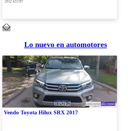
 2932 421787
Lo nuevo en automotores
camionetas
alfa romeo
Vendo Toyota Hilux SRX 2017