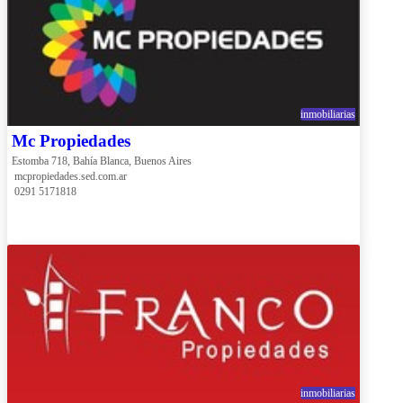
inmobiliarias
Mc Propiedades
Estomba 718, Bahía Blanca, Buenos Aires
 mcpropiedades.sed.com.ar
 0291 5171818
inmobiliarias