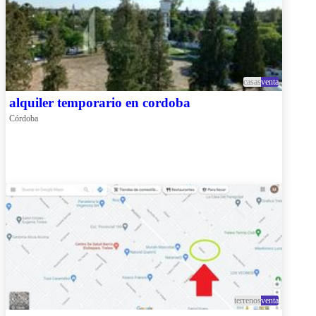
casas
venta
alquiler temporario en cordoba
Córdoba
terrenos
venta